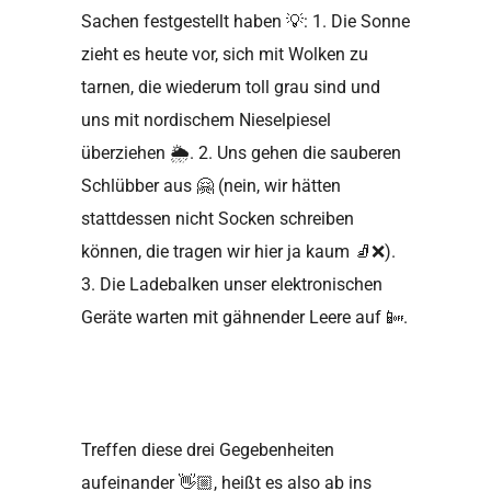
Sachen festgestellt haben
💡
: 1. Die Sonne
zieht es heute vor, sich mit Wolken zu
tarnen, die wiederum toll grau sind und
uns mit nordischem Nieselpiesel
überziehen
🌦
. 2. Uns gehen die sauberen
Schlübber aus
🤗
(nein, wir hätten
stattdessen nicht Socken schreiben
können, die tragen wir hier ja kaum
🧦❌
).
3. Die Ladebalken unser elektronischen
Geräte warten mit gähnender Leere auf
📴
.
Treffen diese drei Gegebenheiten
aufeinander
👋🏼
, heißt es also ab ins