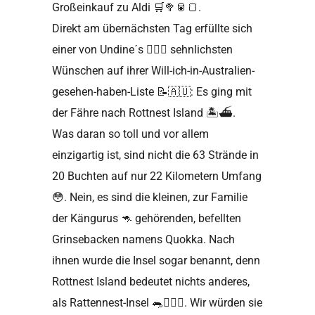
Großeinkauf zu Aldi
🛒🥦🥫🍞
.
Direkt am übernächsten Tag erfüllte sich
einer von Undine´s
👱🏼‍♀️
sehnlichsten
Wünschen auf ihrer Will-ich-in-Australien-
gesehen-haben-Liste
📝🇦🇺
: Es ging mit
der Fähre nach Rottnest Island
🏝⛴
.
Was daran so toll und vor allem
einzigartig ist, sind nicht die 63 Strände in
20 Buchten auf nur 22 Kilometern Umfang
😳
. Nein, es sind die kleinen, zur Familie
der Kängurus 🦘 gehörenden, befellten
Grinsebacken namens Quokka. Nach
ihnen wurde die Insel sogar benannt, denn
Rottnest Island bedeutet nichts anderes,
als Rattennest-Insel
🐀🤷🏻‍♂️
. Wir würden sie