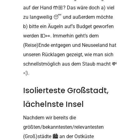
auf der Hand
🤲🏼
? Das wäre doch a) viel
zu langweilig
😴
und außerdem möchte
b) bitte ein Äugeln auf’s Budget geworfen
werden
💵👀
. Immerhin geht’s dem
(Reise)Ende entgegen und Neuseeland hat
unseren Rücklagen gezeigt, wie man sich
schnellstmöglich aus dem Staub macht
💸
💨
.
Isolierteste Großstadt,
lächelnste Insel
Nachdem wir bereits die
größten/bekanntesten/relevantesten
(Groß)städte
🏙
an der Ostküste