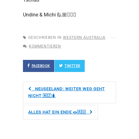
Undine & Michi
🙋🏼🙋🏻‍♂️
GESCHRIEBEN IN
WESTERN AUSTRALIA
KOMMENTIEREN
FACEBOOK
TWITTER
NEUSEELAND: WEITER WEG GEHT
NICHT 🇳🇿🧳
ALLES HAT EIN ENDE 🌭🇦🇺