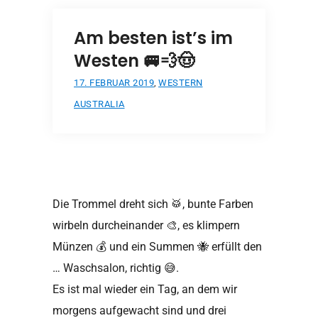
Am besten ist’s im
Westen 🚐💨🤠
17. FEBRUAR 2019
,
WESTERN
AUSTRALIA
Die Trommel dreht sich
🥁
, bunte Farben
wirbeln durcheinander
🎨
, es klimpern
Münzen
💰
und ein Summen
🐝
erfüllt den
… Waschsalon, richtig
😅
.
Es ist mal wieder ein Tag, an dem wir
morgens aufgewacht sind und drei