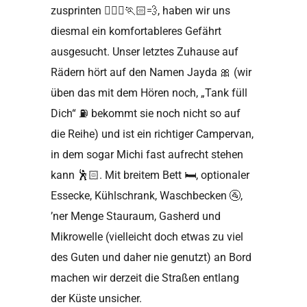
zusprinten
🏃🏼‍♀️🏃🏻💨
, haben wir uns
diesmal ein komfortableres Gefährt
ausgesucht. Unser letztes Zuhause auf
Rädern hört auf den Namen Jayda
🎀
(wir
üben das mit dem Hören noch, „Tank füll
Dich“
⛽️
bekommt sie noch nicht so auf
die Reihe) und ist ein richtiger Campervan,
in dem sogar Michi fast aufrecht stehen
kann
🕺🏻
. Mit breitem Bett
🛏
, optionaler
Essecke, Kühlschrank, Waschbecken
🚰
,
’ner Menge Stauraum, Gasherd und
Mikrowelle (vielleicht doch etwas zu viel
des Guten und daher nie genutzt) an Bord
machen wir derzeit die Straßen entlang
der Küste unsicher.