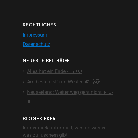
RECHTLICHES
Impressum
Datenschutz
NEUESTE BEITRÄGE
Alles hat ein Ende 🌭🇦🇺
Am besten ist’s im Westen 🚐💨🤠
Neuseeland: Weiter weg geht nicht 🇳🇿
🧳
BLOG-KIEKER
Immer direkt informiert, wenn´s wieder
was zu luschern gibt.