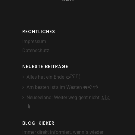
RECHTLICHES
Impressum
Datenschutz
NEUESTE BEITRÄGE
Alles hat ein Ende 🌭🇦🇺
Am besten ist’s im Westen 🚐💨🤠
Neuseeland: Weiter weg geht nicht 🇳🇿
🧳
BLOG-KIEKER
Immer direkt informiert, wenn´s wieder