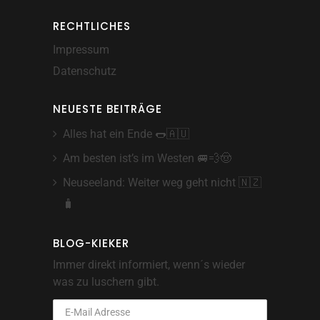
RECHTLICHES
Impressum
Datenschutz
NEUESTE BEITRÄGE
Alles hat ein Ende 🌭🇦🇺
Am besten ist’s im Westen 🚐💨🤠
Neuseeland: Weiter weg geht nicht 🇳🇿
🧳
BLOG-KIEKER
Immer direkt informiert, wenn´s wieder
was zu luschern gibt.