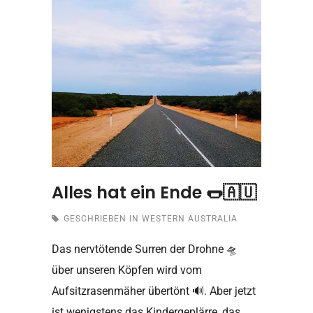
Alles hat ein Ende 🌭🇦🇺
GESCHRIEBEN IN
WESTERN AUSTRALIA
Das nervtötende Surren der Drohne 🛸
über unseren Köpfen wird vom
Aufsitzrasenmäher übertönt 🔊. Aber jetzt
ist wenigstens das Kindergeplärre, das