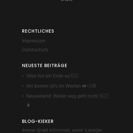
RECHTLICHES
Impressum
Datenschutz
NEUESTE BEITRÄGE
Alles hat ein Ende 🌭🇦🇺
Am besten ist’s im Westen 🚐💨🤠
Neuseeland: Weiter weg geht nicht 🇳🇿
🧳
BLOG-KIEKER
Immer direkt informiert, wenn´s wieder