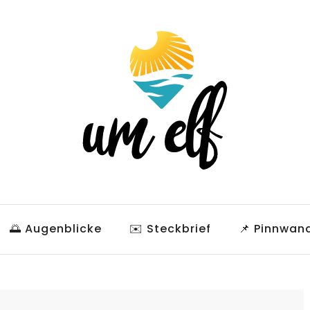
🌅 Augenblicke
✉️ Steckbrief
📌 Pinnwan