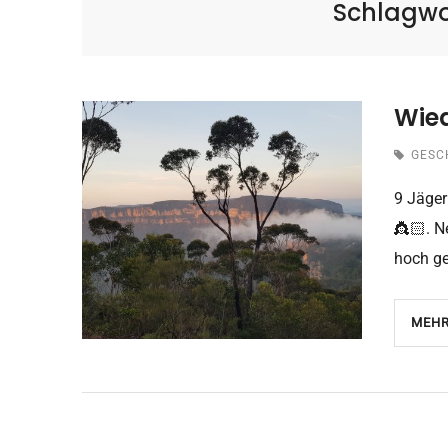
Schlagwo
Wied
GESC
9 Jäger
👸🏻. N
hoch g
MEHR