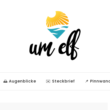
🌅 Augenblicke
✉️ Steckbrief
📌 Pinnwan